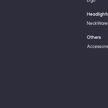
Ergo
Headlight
NeckWar
Others
Accessori