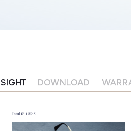
NSIGHT
DOWNLOAD
WARR
Total 1건
1 페이지