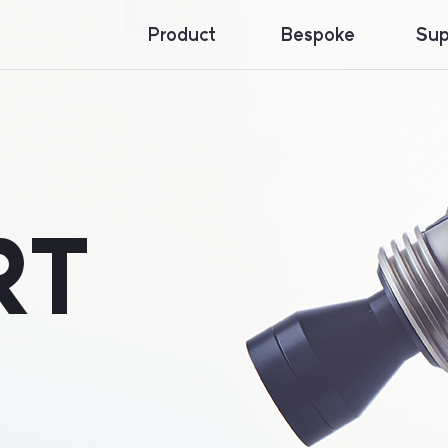
Product
Bespoke
Sup
Loupes
Insi
Dow
Galilean
War
Prismatic
Ergo
RT
Headlights
NeckWare™
Others
Accessories