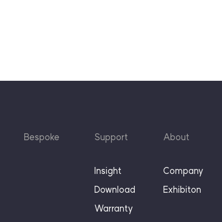
Bespoke
Support
About
Insight
Company
Download
Exhibiton
Warranty