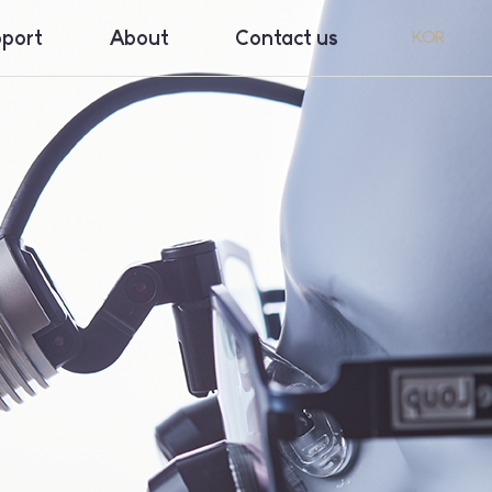
port
About
Contact us
KOR
ght
Company
nload
Exhibiton
ranty